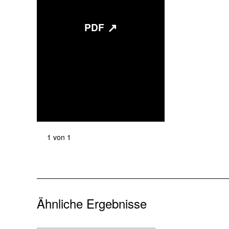
↗
PDF
1
von
1
Ähnliche Ergebnisse