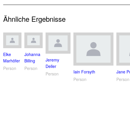
Ähnliche Ergebnisse
Elke
Johanna
Jeremy
Marhöfer
Billing
Deller
Person
Person
Iain Forsyth
Jane Po
Person
Person
Person