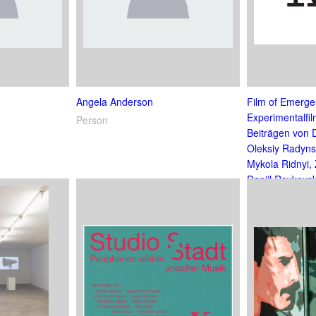
Angela Anderson
Film of Emerge
Experimentalfi
Person
Beiträgen von 
Oleksiy Radyns
Mykola Ridnyi,
Daniil Revkovsk
Rachinskiy
Filmvorführung