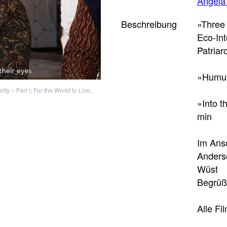
Angela
Beschreibung
»Three 
Eco-Int
Patriar
»Humus
Into the Magnetic Fields, Sandra Schäfer, 2
ity – Part I: For the World to Live,
»Into t
min
Im Ans
Anders
Wüst
Begrüß
Alle Fi