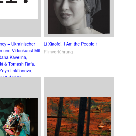
ncy – Ukrainischer
Li Xiaofei. I Am the People 1
lm und Videokunst Mit
Filmvorführung
Dana Kavelina,
ki & Tomash Rafa,
 Zoya Laktionova,
iy & Andriy