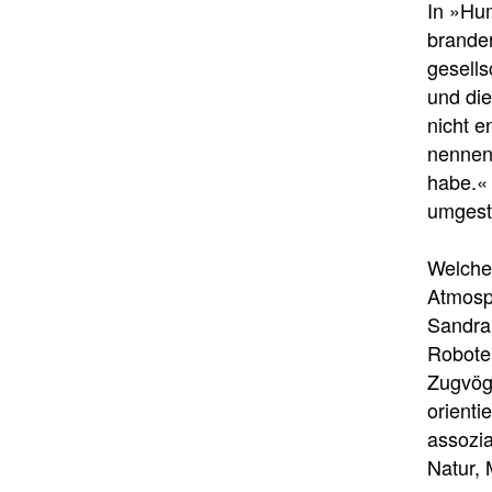
In »Hu
brande
gesells
und di
nicht e
nennen
habe.« 
umgest
Welche
Atmosph
Sandra
Robote
Zugvöge
orienti
assozia
Natur,