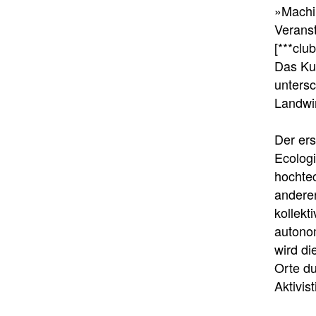
»Machi
Verans
[***clu
Das Ku
untersc
Landwir
Der ers
Ecologi
hochtec
anderer
kollekt
autono
wird di
Orte du
Aktivist