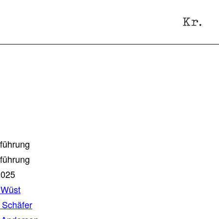
rführung
rführung
2025
 Wüst
 Schäfer