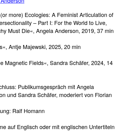
 Anderson
(or more) Ecologies: A Feminist Articulation of
ersectionality – Part I: For the World to Live,
chy Must Die«, Angela Anderson, 2019, 37 min
«, Antje Majewski, 2025, 20 min
024 | © Sandra Schäfer & VG Bild-Kunst
Humus, Antje Maje
he Magnetic Fields«, Sandra Schäfer, 2024, 14
chluss: Publikumsgespräch mit Angela
on und Sandra Schäfer, moderiert von Florian
ung: Ralf Homann
lme auf Englisch oder mit englischen Untertiteln