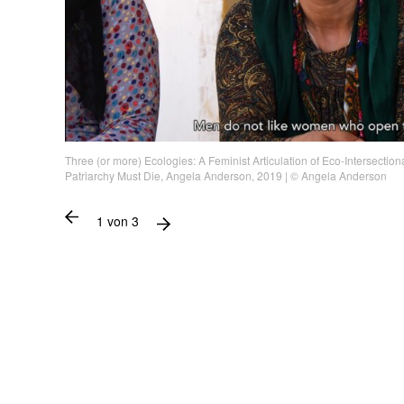
Three (or more) Ecologies: A Feminist Articulation of Eco-Intersectional
Patriarchy Must Die, Angela Anderson, 2019 | © Angela Anderson
1
von
3