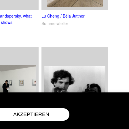
andspersky. what
Lu Cheng / Béla Juttner
y shows
Sommeratelier
AKZEPTIEREN