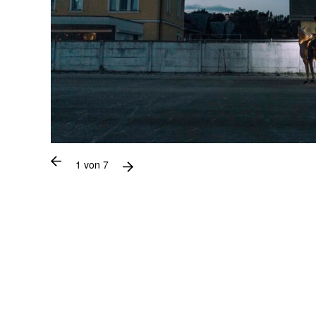
1
von
7