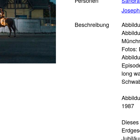
Personen
Sandra
Joseph
Beschreibung
Abbild
Abbildu
Münchn
Fotos: 
Abbildu
Episode
long wa
Schwab
Abbildu
1987
Dieses 
Erdges
Jubilä