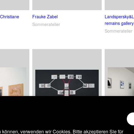
 Christiane
Frauke Zabel
Landspersky&L
remains galler
Sommeratelier
Sommeratelier
 können, verwenden wir Cookies. Bitte akzeptieren Sie für