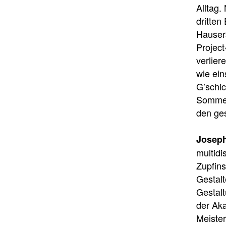
Alltag.
dritten
Hausers
Projec
verlie
wie ein
G’schic
Sommer
den ge
Josep
multidi
Zupfin
Gestal
Gestal
der Aka
Meister