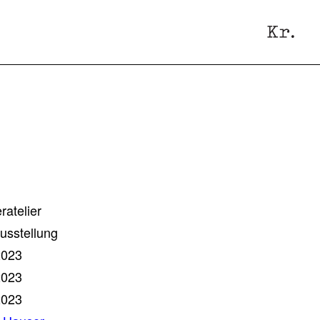
atelier
usstellung
2023
2023
2023