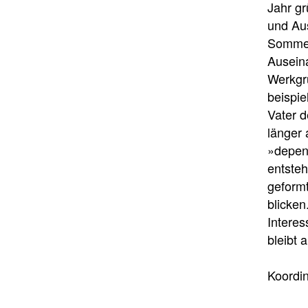
Jahr gr
und Aus
Sommer
Ausein
Werkgr
beispi
Vater d
länger 
»depen
entsteh
geform
blicken
Interes
bleibt 
Koordi