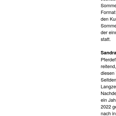
Sommera
Format 
den Ku
Sommer
der ein
statt.
Sandra
Pferdeﬂ
reitend
diesen 
Seitdem
Langzei
Nachde
ein Jah
2022 g
nach in