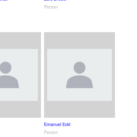
Person
Emanuel Eckl
Person