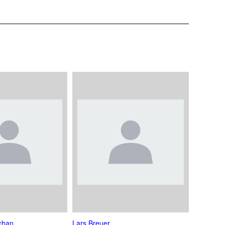
chan
Lars Breuer