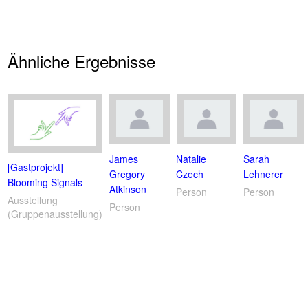
Ähnliche Ergebnisse
James
Natalie
Sarah
[Gastprojekt]
Gregory
Czech
Lehnerer
Blooming Signals
Atkinson
Person
Person
Ausstellung
Person
(Gruppenausstellung)