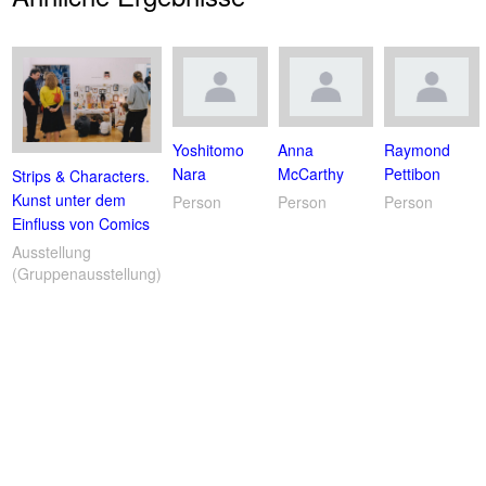
Yoshitomo
Anna
Raymond
Nara
McCarthy
Pettibon
Strips & Characters.
Kunst unter dem
Person
Person
Person
Einfluss von Comics
Ausstellung
(Gruppenausstellung)