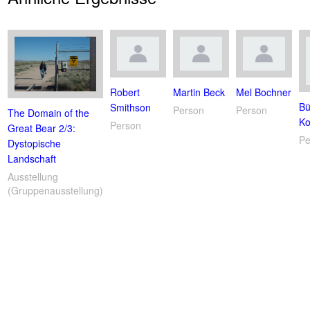
Robert
Martin Beck
Mel Bochner
Bü
Smithson
Person
Person
The Domain of the
Ko
Person
Great Bear 2/3:
Pe
Dystopische
Landschaft
Ausstellung
(Gruppenausstellung)