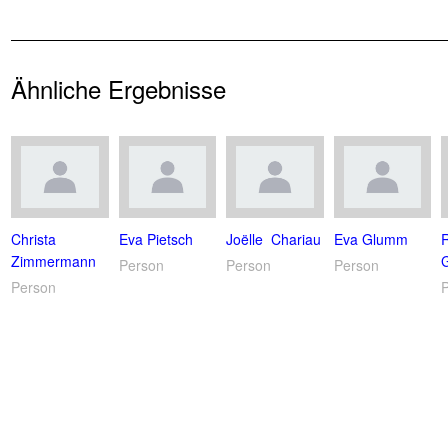
Ähnliche Ergebnisse
Christa
Eva Pietsch
Joëlle Chariau
Eva Glumm
Zimmermann
G
Person
Person
Person
Person