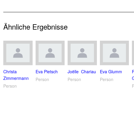
Ähnliche Ergebnisse
Christa
Eva Pietsch
Joëlle Chariau
Eva Glumm
Zimmermann
G
Person
Person
Person
Person