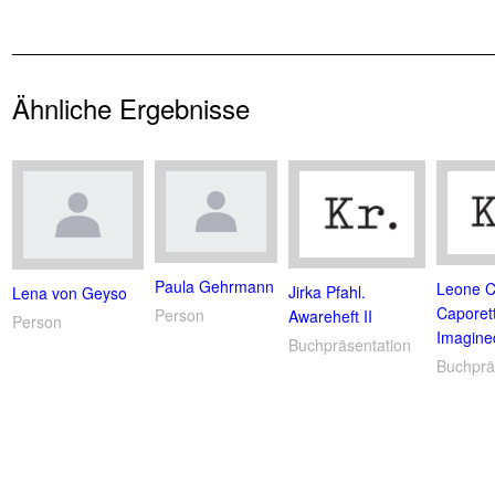
Ähnliche Ergebnisse
Paula Gehrmann
Leone Co
Jirka Pfahl.
Lena von Geyso
Caporet
Person
Awareheft II
Person
Imagin
Buchpräsentation
Buchprä