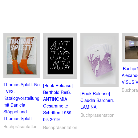
[Buchprä
Alexande
VISUS 
Thomas Splett. No
[Book Release]
Buchprä
I-VI/3.
Berthold Reiß.
[Book Release]
Katalogvorstellung
ANTINOMIA
Claudia Barcheri.
mit Daniela
Gesammelte
LAMINA
Stöppel und
Schriften 1989
Buchpräsentation
Thomas Splett
bis 2019
Buchpräsentation
Buchpräsentation