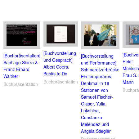
[Buchvorstellung
[Buchvor
[Buchpräsentation]
[Buchvorstellung
und Gespräch]
Heidi
Santiago Sierra &
und Performance]
Albert Coers.
Mühlsch
Franz Erhard
Schmarotzerbrücke
Books to Do
Frau S. 
Walther
Ein temporäres
Buchpräsentation
Mann
Denkmal in 16
Buchpräsentation
Buchprä
Stationen von
Samuel Fischer-
Glaser, Yulia
Lokshina,
Constanza
Meléndez und
Angela Stiegler