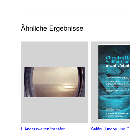
Ähnliche Ergebnisse
I. Anderswelten/transfer
Salifou Lindou und Ch