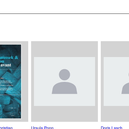
ristian
Ursula Ponn
Doris Lasch