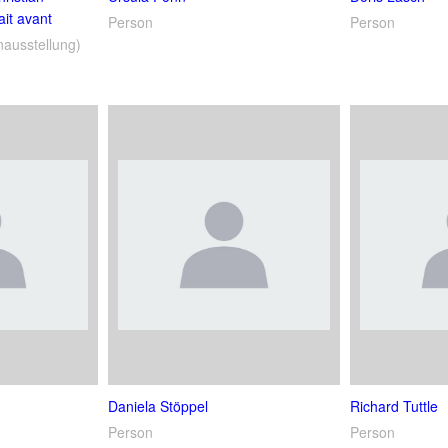
ait avant
Person
Person
nausstellung)
Daniela Stöppel
Richard Tuttle
Person
Person