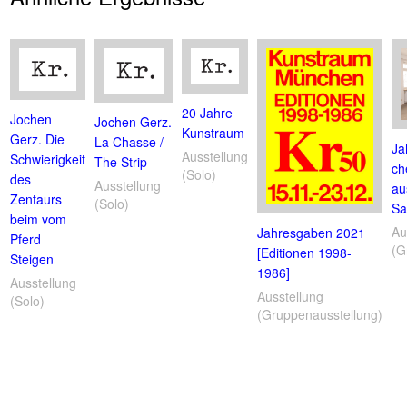
20 Jahre
Jochen
Jochen Gerz.
Kunstraum
Gerz. Die
La Chasse /
Ja
Ausstellung
Schwierigkeit
The Strip
ch
(Solo)
des
Ausstellung
au
Zentaurs
(Solo)
Sa
beim vom
Au
Jahresgaben 2021
Pferd
(G
[Editionen 1998-
Steigen
1986]
Ausstellung
Ausstellung
(Solo)
(Gruppenausstellung)