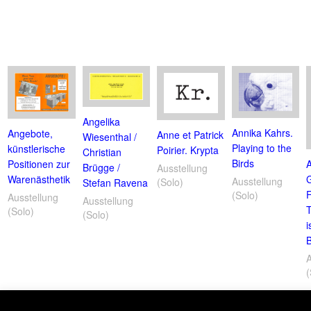
Angelika
Annika Kahrs.
Angebote,
Anne et Patrick
Wiesenthal /
Playing to the
künstlerische
Poirier. Krypta
Christian
Birds
Positionen zur
A
Brügge /
Ausstellung
Warenästhetik
Ausstellung
(Solo)
Stefan Ravena
F
(Solo)
Ausstellung
Ausstellung
(Solo)
(Solo)
i
(