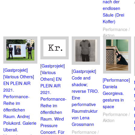
nach der
endlosen
Säule (Drei
Koffer)
Performance /
Aktion
[Gastprojekt]
[Gastprojekt]
[Gastprojekt]
[Various
[Various Others]
Code and
Others] EN
[Performance]
EN PLEIN AIR
shadow;
PLEIN AIR
Daniela
2021.
reverse TRIO.
2021.
Georgieva.
Performance-
Eine
Performance-
gestures in
Reihe im
performative
Reihe im
space
öffentlichen
Raumstruktur
öffentlichen
Performance /
Raum. Andrej
von Lena
Raum. Wind
Aktion
Polukord. Galerie
Grossmann
Pressure
Uberall.
Concert. Für
Performance /