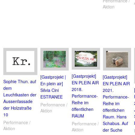
Performance /
Aktion
[Gastprojekt]
[Gastprojekt |
[Gastprojekt]
Sophie Thun. auf
EN PLEIN AIR
En plein air]
EN PLEIN AIR
dem
2018.
Silvia Cini
2021.
Leuchtkasten der
Performance-
ESTRANEE
Performance-
Aussenfassade
Reihe im
Reihe im
Performance /
der Holzstraße
öffentlichen
öffentlichen
Aktion
10
RAUM
Raum. Hans
Performance /
Schabus. Auf
Performance /
Aktion
Aktion
der Suche