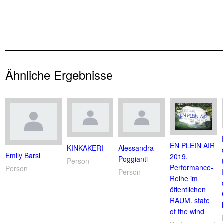
Ähnliche Ergebnisse
EN PLEIN AIR
KINKAKERI
Alessandra
Emily Barsi
2019.
Poggianti
Person
Performance-
Person
Person
Reihe im
öffentlichen
RAUM. state
of the wind