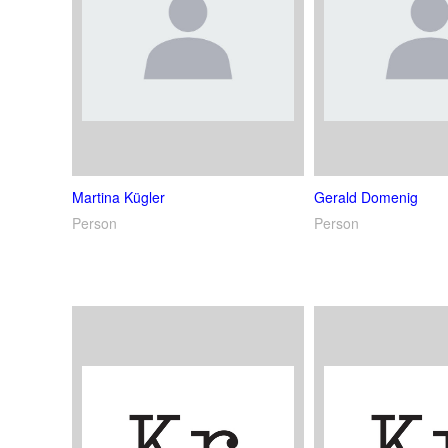
Martina Kügler
Gerald Domenig
Person
Person