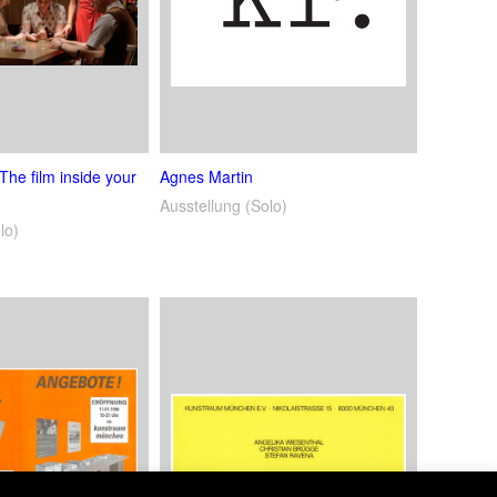
he film inside your
Agnes Martin
Ausstellung (Solo)
lo)