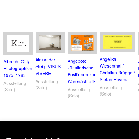
Angelika
Alexander
Angebote,
Albrecht Ohly.
Wiesenthal /
Steig. VISUS
künstlerische
Photographien
Christian Brügge /
VISERE
Positionen zur
1975–1983
Stefan Ravena
Warenästhetik
Ausstellung
Ausstellung
Ausstellung
(Solo)
Ausstellung
(Solo)
(Solo)
(Solo)