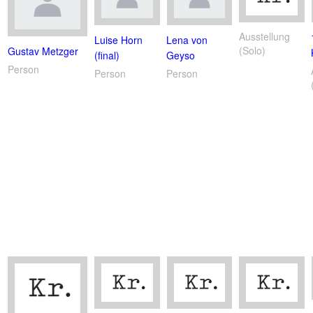
Ausstellung
Luise Horn
Lena von
(Solo)
Gustav Metzger
(final)
Geyso
Person
Person
Person