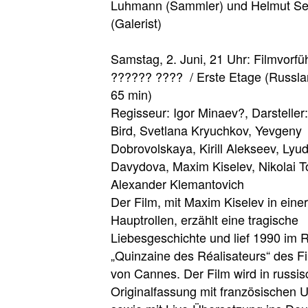
Luhmann (Sammler) und Helmut Sei
(Galerist)
Samstag, 2. Juni, 21 Uhr: Filmvorfü
?????? ???? / Erste Etage (Russla
65 min)
Regisseur: Igor Minaev?, Darsteller
Bird, Svetlana Kryuchkov, Yevgeny
Dobrovolskaya, Kirill Alekseev, Lyu
Davydova, Maxim Kiselev, Nikolai T
Alexander Klemantovich
Der Film, mit Maxim Kiselev in einer
Hauptrollen, erzählt eine tragische
Liebesgeschichte und lief 1990 im
„Quinzaine des Réalisateurs“ des Fi
von Cannes. Der Film wird in russis
Originalfassung mit französischen Un