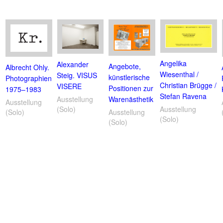
Angelika
Alexander
Angebote,
Albrecht Ohly.
Wiesenthal /
Steig. VISUS
künstlerische
Photographien
Christian Brügge /
VISERE
Positionen zur
1975–1983
Stefan Ravena
Warenästhetik
Ausstellung
Ausstellung
Ausstellung
(Solo)
Ausstellung
(Solo)
(Solo)
(Solo)